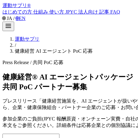
運動サプリ
®
はじめての方
仕組み
使い方
JPYC
法人向け
記事
FAQ
🌐
JA
/
🌐
EN
運動サプリ
/
健康経営 AI エージェント PoC 応募
Press Release / 共同 PoC 応募
健康経営® AI エージェントパッケージ
共同 PoC パートナー募集
プレスリリース「健康経営施策を、AI エージェントが扱いやす
ら、企業・健康保険組合・パートナー企業のご応募・お問い
参加企業のご負担(JPYC 報酬原資・オンチェーン実費・自社の法
本文をご参照ください。詳細条件は応募企業との個別協議に