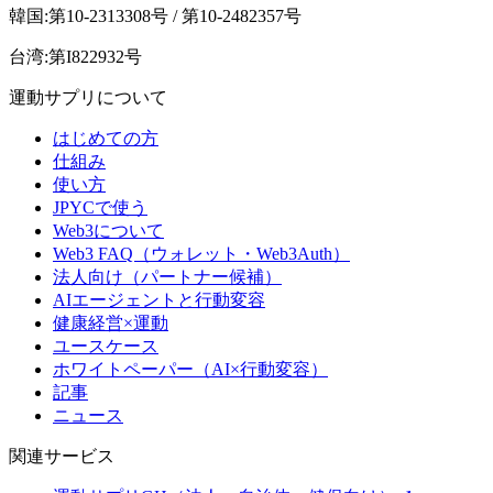
韓国:第10-2313308号 / 第10-2482357号
台湾:第I822932号
運動サプリについて
はじめての方
仕組み
使い方
JPYCで使う
Web3について
Web3 FAQ（ウォレット・Web3Auth）
法人向け（パートナー候補）
AIエージェントと行動変容
健康経営×運動
ユースケース
ホワイトペーパー（AI×行動変容）
記事
ニュース
関連サービス