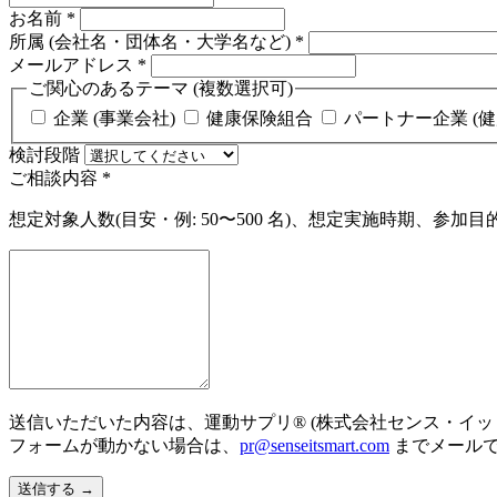
お名前
*
所属 (会社名・団体名・大学名など)
*
メールアドレス
*
ご関心のあるテーマ (複数選択可)
企業 (事業会社)
健康保険組合
パートナー企業 (健
検討段階
ご相談内容
*
想定対象人数(目安・例: 50〜500 名)、想定実施時期、
送信いただいた内容は、運動サプリ® (株式会社センス・イッ
フォームが動かない場合は、
pr@senseitsmart.com
までメール
送信する
→