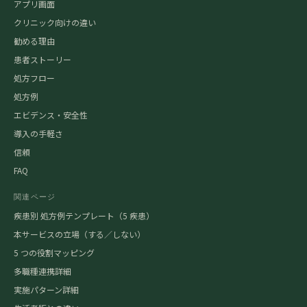
アプリ画面
クリニック向けの違い
勧める理由
患者ストーリー
処方フロー
処方例
エビデンス・安全性
導入の手軽さ
信頼
FAQ
関連ページ
疾患別 処方例テンプレート（5 疾患）
本サービスの立場（する／しない）
5 つの役割マッピング
多職種連携詳細
実施パターン詳細