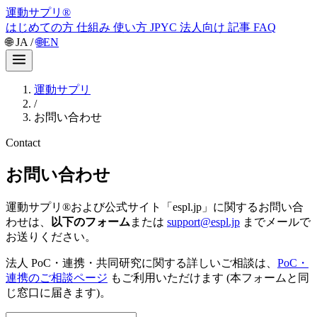
運動サプリ
®
はじめての方
仕組み
使い方
JPYC
法人向け
記事
FAQ
🌐
JA
/
🌐
EN
運動サプリ
/
お問い合わせ
Contact
お問い合わせ
運動サプリ®および公式サイト「espl.jp」に関するお問い合
わせは、
以下のフォーム
または
support@espl.jp
までメールで
お送りください。
法人 PoC・連携・共同研究に関する詳しいご相談は、
PoC・
連携のご相談ページ
もご利用いただけます (本フォームと同
じ窓口に届きます)。