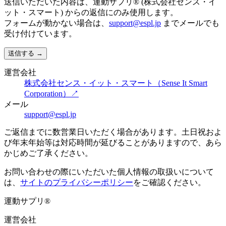
送信いただいた内容は、運動サプリ® (株式会社センス・イ
ット・スマート) からの返信にのみ使用します。
フォームが動かない場合は、
support@espl.jp
までメールでも
受け付けています。
送信する
→
運営会社
株式会社センス・イット・スマート（Sense It Smart
Corporation）
↗
メール
support@espl.jp
ご返信までに数営業日いただく場合があります。土日祝およ
び年末年始等は対応時間が延びることがありますので、あら
かじめご了承ください。
お問い合わせの際にいただいた個人情報の取扱いについて
は、
サイトのプライバシーポリシー
をご確認ください。
運動サプリ
®
運営会社