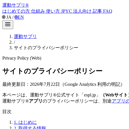
運動サプリ
®
はじめての方
仕組み
使い方
JPYC
法人向け
記事
FAQ
🌐
JA
/
🌐
EN
運動サプリ
/
サイトのプライバシーポリシー
Privacy Policy (Web)
サイトのプライバシーポリシー
最終更新日：2026年7月22日
（Google Analytics 利用の明記）
本ページは、運動サプリ®公式サイト「espl.jp」
（Webサイト
運動サプリ®
アプリ
のプライバシーポリシーは、別途
アプリ
目次
1. はじめに
2. 取得する情報