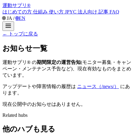
運動サプリ
®
はじめての方
仕組み
使い方
JPYC
法人向け
記事
FAQ
🌐
JA
/
🌐
EN
←
トップに戻る
お知らせ一覧
運動サプリ® の
期間限定の運営告知
(モニター募集・キャン
ペーン・メンテナンス予告など)、現在有効なものをまとめ
ています。
アップデートや障害情報の履歴は
ニュース（/news/）
にあ
ります。
現在公開中のお知らせはありません。
Related hubs
他のハブも見る