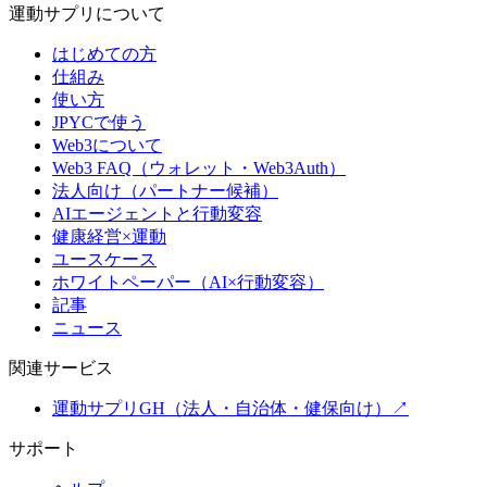
運動サプリについて
はじめての方
仕組み
使い方
JPYCで使う
Web3について
Web3 FAQ（ウォレット・Web3Auth）
法人向け（パートナー候補）
AIエージェントと行動変容
健康経営×運動
ユースケース
ホワイトペーパー（AI×行動変容）
記事
ニュース
関連サービス
運動サプリGH（法人・自治体・健保向け）
↗
サポート