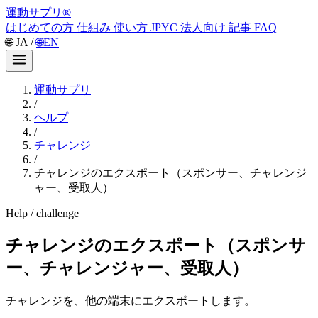
運動サプリ
®
はじめての方
仕組み
使い方
JPYC
法人向け
記事
FAQ
🌐
JA
/
🌐
EN
運動サプリ
/
ヘルプ
/
チャレンジ
/
チャレンジのエクスポート（スポンサー、チャレンジ
ャー、受取人）
Help / challenge
チャレンジのエクスポート（スポンサ
ー、チャレンジャー、受取人）
チャレンジを、他の端末にエクスポートします。